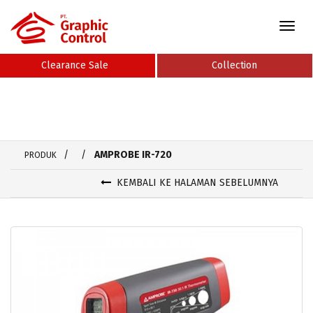
Toggle
naviga
Clearance Sale
Collection
/
/
AMPROBE IR-720
PRODUK
KEMBALI KE HALAMAN SEBELUMNYA